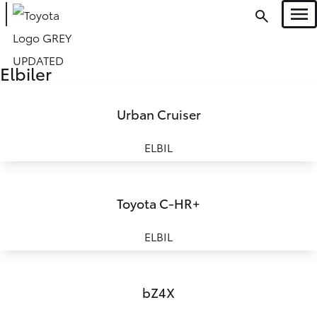
Men
Oops... Failed to load content...
Elbiler
Urban Cruiser
ELBIL
Toyota C-HR+
ELBIL
bZ4X