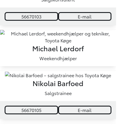
56670103
E-mail
Michael Lerdorf
Weekendhjælper
Nikolai Barfoed
Salgstrainee
56670105
E-mail