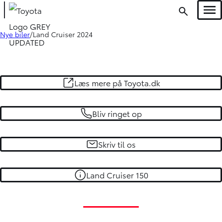
Men
Nye biler
Land Cruiser 2024
Oops... Failed to load content...
Læs mere på Toyota.dk
Bliv ringet op
Skriv til os
Land Cruiser 150