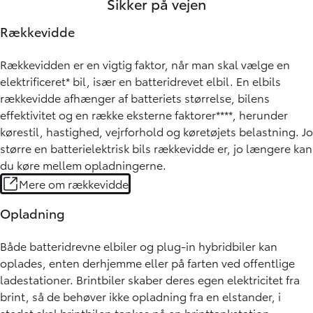
Sikker på vejen
Rækkevidde
Rækkevidden er en vigtig faktor, når man skal vælge en
elektrificeret* bil, især en batteridrevet elbil. En elbils
rækkevidde afhænger af batteriets størrelse, bilens
effektivitet og en række eksterne faktorer****, herunder
kørestil, hastighed, vejrforhold og køretøjets belastning. Jo
større en batterielektrisk bils rækkevidde er, jo længere kan
du køre mellem opladningerne.
Mere om rækkevidde
Opladning
Både batteridrevne elbiler og plug-in hybridbiler kan
oplades, enten derhjemme eller på farten ved offentlige
ladestationer. Brintbiler skaber deres egen elektricitet fra
brint, så de behøver ikke opladning fra en elstander, i
stedet skal brintbilen tankes på en brinttankstation.