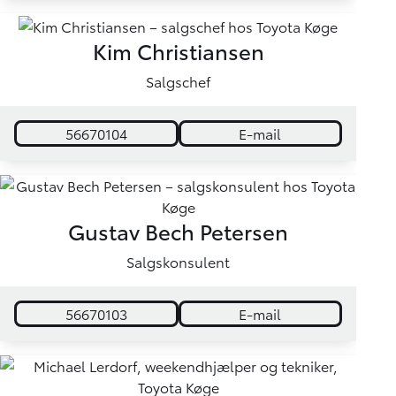
Kim Christiansen
Salgschef
56670104
E-mail
Gustav Bech Petersen
Salgskonsulent
56670103
E-mail