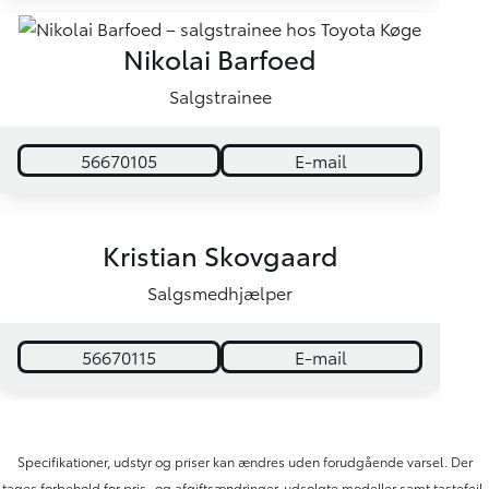
Nikolai Barfoed
Salgstrainee
56670105
E-mail
Kristian Skovgaard
Salgsmedhjælper
56670115
E-mail
Specifikationer, udstyr og priser kan ændres uden forudgående varsel. Der
tages forbehold for pris- og afgiftsændringer, udsolgte modeller samt tastefejl.