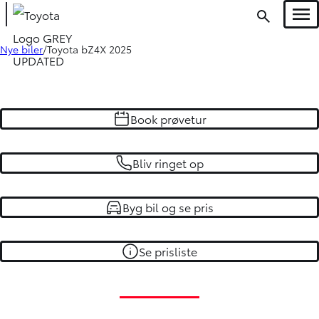
Men
Nye biler
Toyota bZ4X 2025
Oops... Failed to load content...
Book prøvetur
Bliv ringet op
Byg bil og se pris
Se prisliste