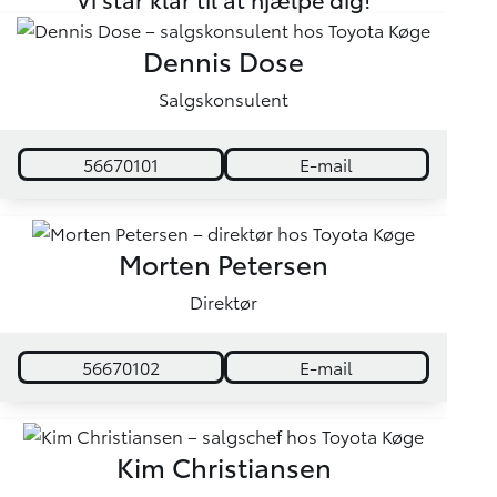
Dennis Dose
Salgskonsulent
56670101
E-mail
Morten Petersen
Direktør
56670102
E-mail
Kim Christiansen