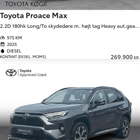
Toyota Proace Max
2.2D 180hk Long/To skydedøre m. højt tag Heavy aut.gear Comfort Master
975 KM
2025
DIESEL
269.900
KONTANT (EKSKL. MOMS)
KR.