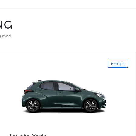
NG
lg med
HYBRID
Toyota Yaris