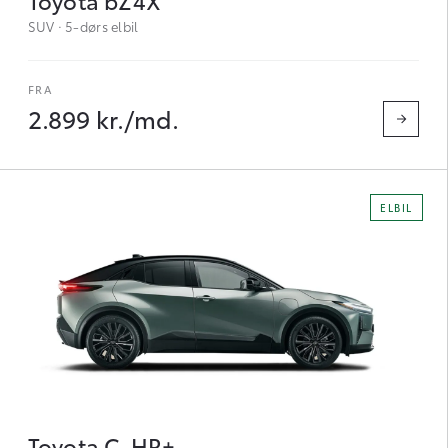
SUV · 5-dørs elbil
2.899 kr./md.
ELBIL
Toyota C-HR+