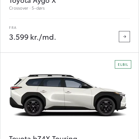
Crossover · 5-dørs
3.599 kr./md.
ELBIL
Toyota bZ4X Touring