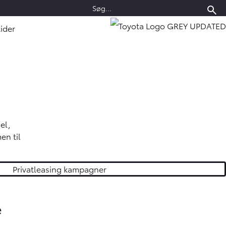
ider
el,
en til
Privatleasing kampagner
e