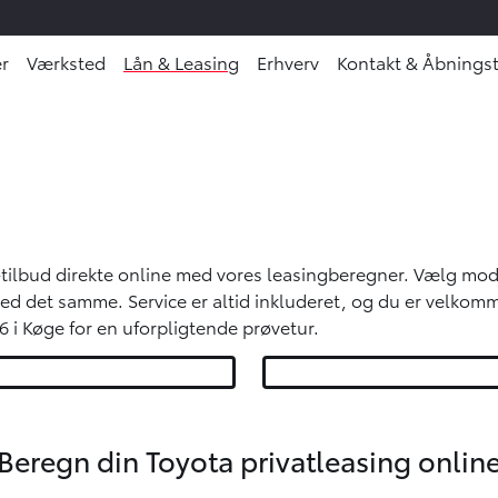
r
Værksted
Lån & Leasing
Erhverv
Kontakt & Åbningst
Oops... Failed to load content...
tilbud direkte online med vores leasingberegner. Vælg mod
d det samme. Service er altid inkluderet, og du er velkomm
 i Køge for en uforpligtende prøvetur.
Beregn din Toyota privatleasing onlin