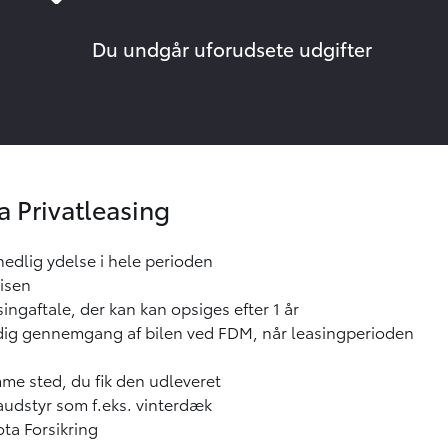
Du undgår uforudsete udgifter
a Privatleasing
nedlig ydelse i hele perioden
risen
singaftale, der kan kan opsiges efter 1 år
ildig gennemgang af bilen ved FDM, når leasingperioden
mme sted, du fik den udleveret
raudstyr som f.eks. vinterdæk
ota Forsikring