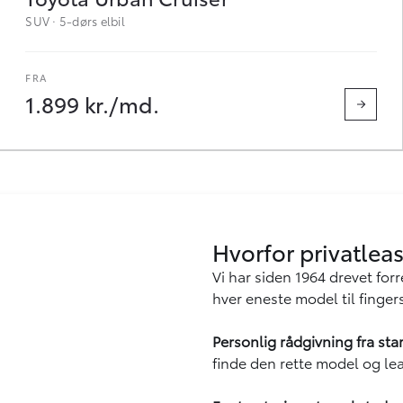
SUV · 5-dørs elbil
1.899 kr./md.
Hvorfor privatlea
Vi har siden 1964 drevet fo
hver eneste model til finger
Personlig rådgivning fra start
finde den rette model og leas