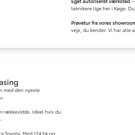
Eget autoriseret værksted
— 
teknikere lige her i Køge. Du
Prøvetur fra vores showroo
veje, du kender. Vi har alle 
easing
n med den nyeste
u.
m rækkevidde. Ideel hvis du
.
a Toyota. Med 174 hk og