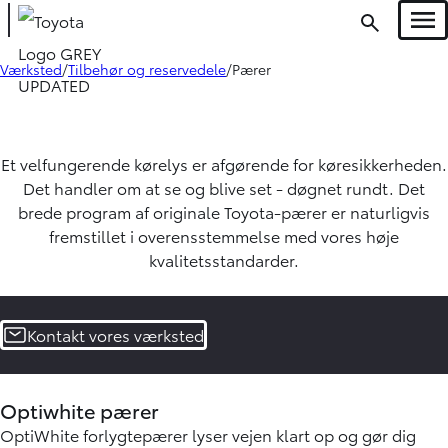
Men
Værksted
Tilbehør og reservedele
Pærer
Oops... Failed to load content...
Et velfungerende kørelys er afgørende for køresikkerheden.
Det handler om at se og blive set - døgnet rundt. Det
brede program af originale Toyota-pærer er naturligvis
fremstillet i overensstemmelse med vores høje
kvalitetsstandarder.
Kontakt vores værksted
Optiwhite pærer
OptiWhite forlygtepærer lyser vejen klart op og gør dig