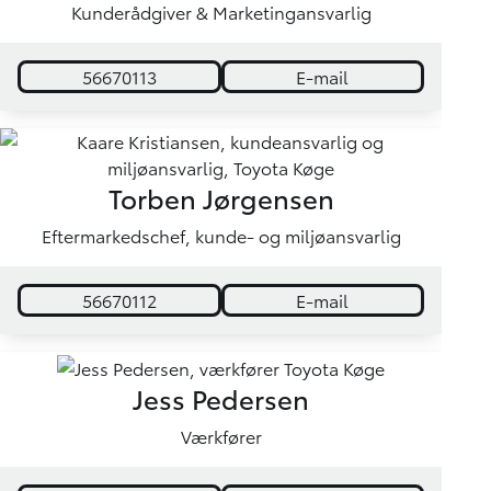
Kunderådgiver & Marketingansvarlig
56670113
E-mail
Torben Jørgensen
Eftermarkedschef, kunde- og miljøansvarlig
56670112
E-mail
Jess Pedersen
Værkfører