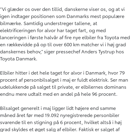
”Vi glæder os over den tillid, danskerne viser os, og at vi
igen indtager positionen som Danmarks mest populære
bilmærke. Samtidig understreger tallene, at
elektrificeringen for alvor har taget fart, og med
lanceringen i første halvår af fire nye elbiler fra Toyota med
en rækkevidde på op til over 600 km matcher vi i høj grad
danskernes behov,” siger pressechef Anders Tystrup hos
Toyota Danmark.
Elbiler hitter i det hele taget for alvor i Danmark, hvor 79
procent af personbilsalget i maj er fuldt elektrisk. Ser man
udelukkende på salget til private, er elbilernes dominans
endnu mere udtalt med en andel på hele 96 procent.
Bilsalget generelt i maj ligger lidt højere end samme
måned året før med 19.092 nyregistrerede personbiler
svarende til en stigning på 6 procent, hvilket altså i høj
grad skyldes et øget salg af elbiler. Faktisk er salget af