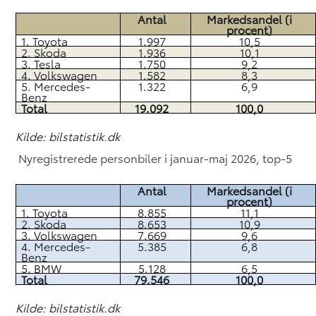
Antal
Markedsandel (i
procent)
1. Toyota
1.997
10,5
2. Skoda
1.936
10,1
3. Tesla
1.750
9,2
4. Volkswagen
1.582
8,3
5. Mercedes-
1.322
6,9
Benz
Total
19.092
100,0
Kilde: bilstatistik.dk
Nyregistrerede personbiler i januar-maj 2026, top-5
Antal
Markedsandel (i
procent)
1. Toyota
8.855
11,1
2. Skoda
8.653
10,9
3. Volkswagen
7.669
9,6
4. Mercedes-
5.385
6,8
Benz
5. BMW
5.128
6,5
Total
79.546
100,0
Kilde: bilstatistik.dk