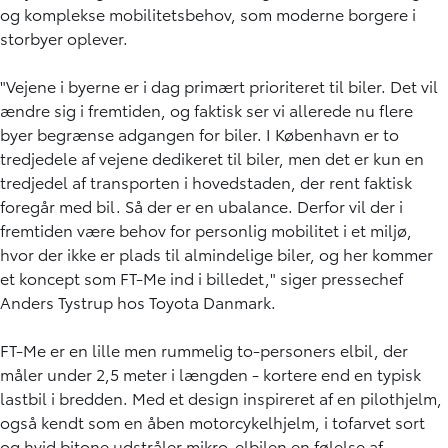
og komplekse mobilitetsbehov, som moderne borgere i
storbyer oplever.
"Vejene i byerne er i dag primært prioriteret til biler. Det vil
ændre sig i fremtiden, og faktisk ser vi allerede nu flere
byer begrænse adgangen for biler. I København er to
tredjedele af vejene dedikeret til biler, men det er kun en
tredjedel af transporten i hovedstaden, der rent faktisk
foregår med bil. Så der er en ubalance. Derfor vil der i
fremtiden være behov for personlig mobilitet i et miljø,
hvor der ikke er plads til almindelige biler, og her kommer
et koncept som FT-Me ind i billedet," siger pressechef
Anders Tystrup hos Toyota Danmark.
FT-Me er en lille men rummelig to-personers elbil, der
måler under 2,5 meter i længden - kortere end en typisk
lastbil i bredden. Med et design inspireret af en pilothjelm,
også kendt som en åben motorcykelhjelm, i tofarvet sort
og hvid bitone udstråler mikro-elbilen en følelse af