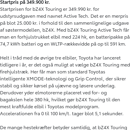
Startpris på 349.900 kr.
Startprisen for bZ4X Touring er 349.990 kr. for
udstyrsudgaven med navnet Active Tech. Det er en merpris
på blot 25.000 kr. i forhold til den sammenlignelige udgave
af søstermodellen, bZ4X. Med bZ4X Touring Active Tech får
man en forhjulstrukket elbil med 224 hk, en batteripakke på
74,7 kWh batteri og en WLTP-rækkevidde på op til 591 km.
Helt i tråd med de øvrige tre elbiler, Toyota har lanceret
tidligere i år, er det også muligt at vælge bZ4X Touring med
firehjulstræk. Her får man som standard Toyotas
intelligente XMODE-teknologi og Grip Control, der sikrer
stabil og sikker kørsel på ujævne og løsere underlag.
Derudover yder elmotorerne placeret ved for- og
bagakslen hele 380 hk, hvilket gør bZ4X Touring til den
mest kraftfulde elbil i Toyotas modelprogram.
Accelerationen fra 0 til 100 km/t. tager blot 5,1 sekunder.
De mange hestekræfter betyder samtidig, at bZ4X Touring