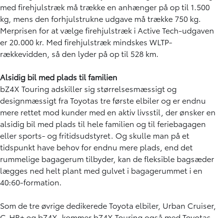
med firehjulstræk må trække en anhænger på op til 1.500
kg, mens den forhjulstrukne udgave må trække 750 kg.
Merprisen for at vælge firehjulstræk i Active Tech-udgaven
er 20.000 kr. Med firehjulstræk mindskes WLTP-
rækkevidden, så den lyder på op til 528 km.
Alsidig bil med plads til familien
bZ4X Touring adskiller sig størrelsesmæssigt og
designmæssigt fra Toyotas tre første elbiler og er endnu
mere rettet mod kunder med en aktiv livsstil, der ønsker en
alsidig bil med plads til hele familien og til feriebagagen
eller sports- og fritidsudstyret. Og skulle man på et
tidspunkt have behov for endnu mere plads, end det
rummelige bagagerum tilbyder, kan de fleksible bagsæder
lægges ned helt plant med gulvet i bagagerummet i en
40:60-formation.
Som de tre øvrige dedikerede Toyota elbiler, Urban Cruiser,
C-HR+ og bZ4X, kommer bZ4X Touring også med Toyotas