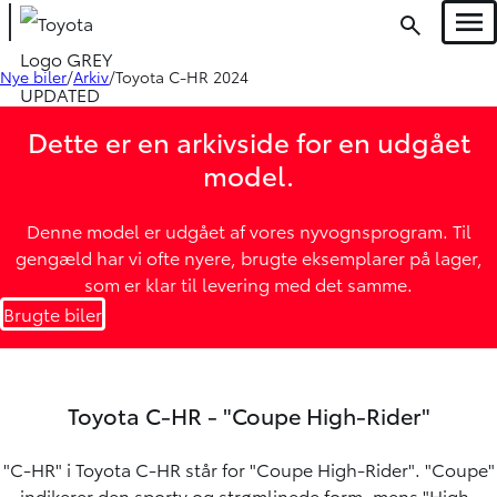
Men
Nye biler
Arkiv
Toyota C-HR 2024
Dette er en arkivside for en udgået
model.
Denne model er udgået af vores nyvognsprogram. Til
gengæld har vi ofte nyere, brugte eksemplarer på lager,
som er klar til levering med det samme.
Brugte biler
Oops... Failed to load content...
Toyota C-HR - "Coupe High-Rider"
"C-HR" i Toyota C-HR står for "Coupe High-Rider". "Coupe"
indikerer den sporty og strømlinede form, mens "High-