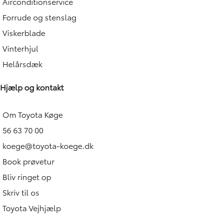
Airconditionservice
Forrude og stenslag
Viskerblade
Vinterhjul
Helårsdæk
Hjælp og kontakt
Om Toyota Køge
56 63 70 00
koege@toyota-koege.dk
Book prøvetur
Bliv ringet op
Skriv til os
Toyota Vejhjælp