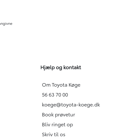
 angivne
Hjælp og kontakt
Om Toyota Køge
56 63 70 00
koege@toyota-koege.dk
Book prøvetur
Bliv ringet op
Skriv til os