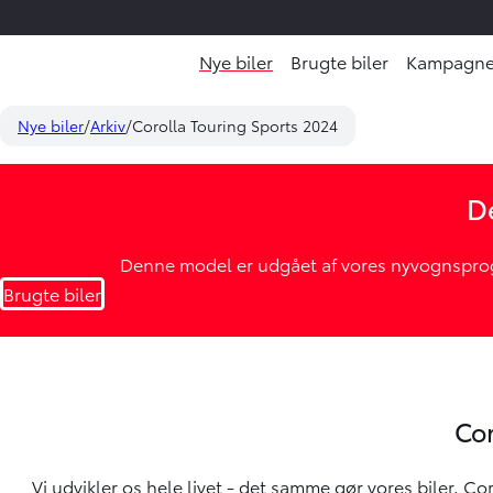
Nye biler
Brugte biler
Kampagne
Nye biler
Arkiv
Corolla Touring Sports 2024
De
Denne model er udgået af vores nyvognsprogr
Brugte biler
Cor
Vi udvikler os hele livet - det samme gør vores biler. C