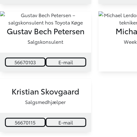
Gustav Bech Petersen
Micha
Salgskonsulent
Week
56670103
E-mail
Kristian Skovgaard
Salgsmedhjælper
56670115
E-mail