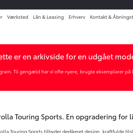
r
Værksted
Lån & Leasing
Erhverv
Kontakt & Åbningst
tte er en arkivside for en udgået mod
am. Til gengæld har vi ofte nyere, brugte eksemplarer på la
Oops... Failed to load content...
olla Touring Sports. En opgradering for l
orolla Touring Sports tilbyder dedikeret design, kraftfulde