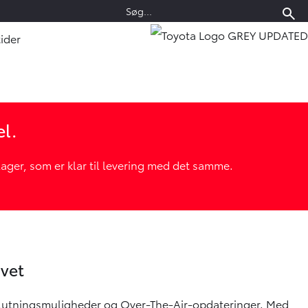
ider
el.
ger, som er klar til levering med det samme.
ivet
 tilslutningsmuligheder og Over-The-Air-opdateringer. Med