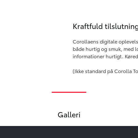
Kraftfuld tilslutnin
Corollaens digitale oplevel
både hurtig og smuk, med log
informationer hurtigt. Køred
(Ikke standard på Corolla To
Galleri
Oops... Failed to load content...