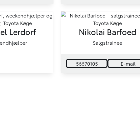
el Lerdorf
Nikolai Barfoed
endhjælper
Salgstrainee
56670105
E-mail