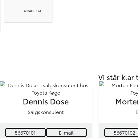
Vi står klar 
Dennis Dose
Morte
Salgskonsulent
D
56670101
E-mail
56670102