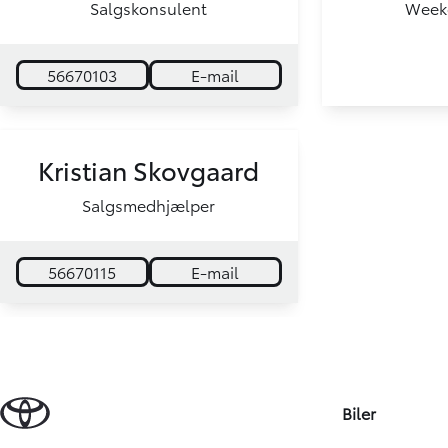
Salgskonsulent
Week
56670103
E-mail
Kristian Skovgaard
Salgsmedhjælper
56670115
E-mail
Biler