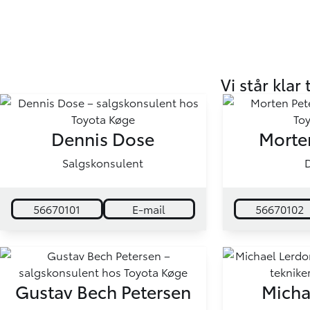
Vi står klar 
Dennis Dose
Morte
Salgskonsulent
D
56670101
E-mail
56670102
Gustav Bech Petersen
Micha