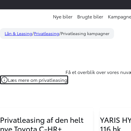
Nye biler
Brugte biler
Kampagne
Lån & Leasing
Privatleasing
Privatleasing kampagner
Få et overblik over vores nu
Læs mere om privatleasing
Privatleasing af den helt
YARIS HY
nye Toyota C-HR+
116 hk