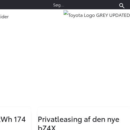
ider
 kWh 174
Privatleasing af den nye
bZ4X