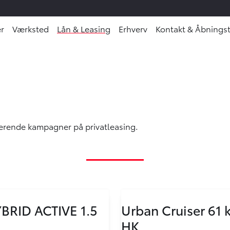
r
Værksted
Lån & Leasing
Erhverv
Kontakt & Åbningst
Oops... Failed to load content...
værende kampagner på privatleasing.
BRID ACTIVE 1.5
Urban Cruiser 61
HK