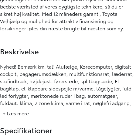
bedste værksted af vores dygtigste teknikere, så du er
sikret høj kvalitet. Med 12 måneders garanti, Toyota
Vejhjælp og mulighed for attraktiv finansiering og
forsikringer føles din næste brugte bil næsten som ny.
Beskrivelse
Nyhed! Bemærk km. tal! Alufælge, Kørecomputer, digitalt
cockpit, bagagerumsdækken, multifunktionsrat, læderrat,
stofindtræk, højdejust. førersæde, splitbagsæde, El-
bagklap, el-klapbare sidespejle m/varme, tågelygter, fuld
led forlygter, mørktonede ruder i bag, automatgear,
fuldaut. klima, 2 zone klima, varme i rat, nøglefri adgang,
nøglefri tænding, adaptiv fartpilot, udv. temp. måler,
+ Læs mere
sædevarme, aut. nedbl. bakspejl, 4x el-ruder, dab+ radio,
håndfrit til mobil, musikstreaming via bluetooth, Apple
Specifikationer
CarPlay, Android Auto, regnsensor, bakkamera, isofix,