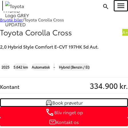
Men
HYBRID
Book prøvetur
Bliv ringet op
Brugte biler
Toyota Corolla Cross
Toyota Corolla Cross
A+
2,0 Hybrid Style Comfort E-CVT 197HK 5d Aut.
+18
2025
5.642 km
Automatisk
-
Hybrid (Benzin / El)
334.900 kr.
Kontant
Book prøvetur
Bliv ringet op
Kontakt os