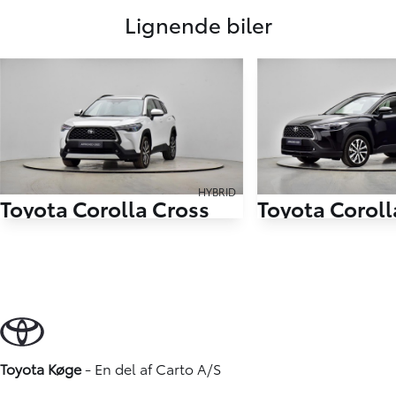
Lignende biler
HYBRID
Toyota Corolla Cross
Toyota Coroll
2,0 Hybrid Style Comfort E-CVT 197HK 5d Aut.
37.678 KM
7.797 KM
2025
2025
HYBRID (BENZIN / EL)
HYBRID (BENZIN / E
319.900
KONTANT
KONTANT
KR.
Toyota Køge
- En del af
Carto A/S