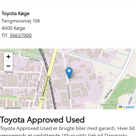
Toyota Køge
Tangmosevej 106
4600 Køge
Tlf.
56637000
Toyota Approved Used
Toyota Approved Used er brugte biler med garanti. Hver bil
gennemgår et omfattende 145-punkts tjek på Danmarks