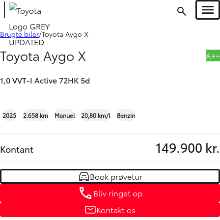
Men
Book prøvetur
Bliv ringet op
Brugte biler
Toyota Aygo X
Toyota Aygo X
A++
1,0 VVT-I Active 72HK 5d
+18
2025
2.658 km
Manuel
20,80 km/l
Benzin
149.900 kr.
Kontant
Book prøvetur
Bliv ringet op
Kontakt os