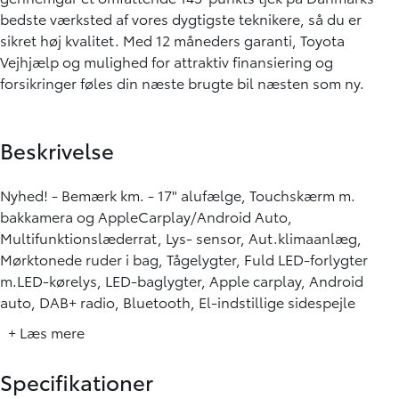
bedste værksted af vores dygtigste teknikere, så du er
sikret høj kvalitet. Med 12 måneders garanti, Toyota
Vejhjælp og mulighed for attraktiv finansiering og
forsikringer føles din næste brugte bil næsten som ny.
Beskrivelse
Nyhed! - Bemærk km. - 17" alufælge, Touchskærm m.
bakkamera og AppleCarplay/Android Auto,
Multifunktionslæderrat, Lys- sensor, Aut.klimaanlæg,
Mørktonede ruder i bag, Tågelygter, Fuld LED-forlygter
m.LED-kørelys, LED-baglygter, Apple carplay, Android
auto, DAB+ radio, Bluetooth, El-indstillige sidespejle
m.varme, Sædevarme, Fjernbetjent centrallås, El-ruder
+ Læs mere
foran, Start/stop system, Nødbremseassistent m.
fodgænger- og cyklistgenkendelse, Vognbaneassistent,
Specifikationer
Skiltegenkendelse, Adaptiv fartpilot, Fjernlysassistent,