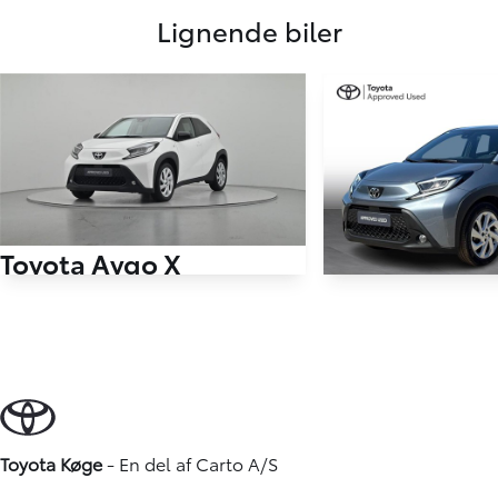
Lignende biler
Toyota Aygo X
1,0 VVT-I Active 72HK 5d
Toyota Aygo 
7.440 KM
1,0 VVT-I Active 72H
2025
BENZIN
4.280 KM
144.900
KONTANT
KR.
2025
BENZIN
Toyota Køge
- En del af
Carto A/S
KONTANT