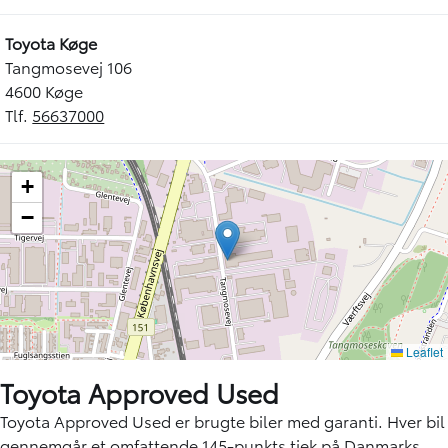
Toyota Køge
Tangmosevej 106
4600 Køge
Tlf.
56637000
Toyota Approved Used
Toyota Approved Used er brugte biler med garanti. Hver bil
gennemgår et omfattende 145-punkts tjek på Danmarks