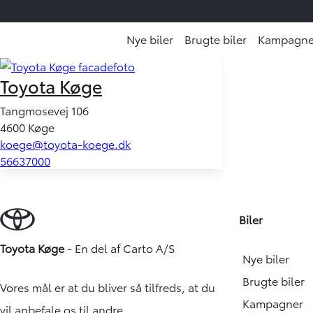
Nye biler
Brugte biler
Kampagne
Toyota Køge
Tangmosevej 106
4600 Køge
koege@toyota-koege.dk
56637000
Biler
Toyota Køge
- En del af
Carto A/S
Nye biler
Brugte biler
Vores mål er at du bliver så tilfreds, at du
Kampagner
vil anbefale os til andre.