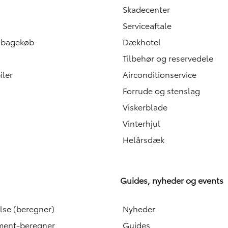
Skadecenter
Serviceaftale
ilbagekøb
Dækhotel
Tilbehør og reservedele
iler
Airconditionservice
Forrude og stenslag
Viskerblade
Vinterhjul
Helårsdæk
Guides, nyheder og events
lse (beregner)
Nyheder
ent-beregner
Guides